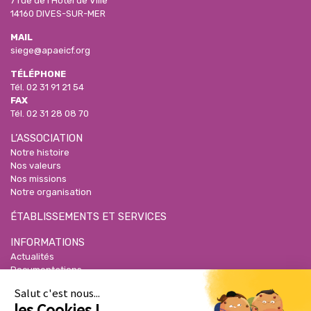
7 rue de l'Hôtel de Ville
14160 DIVES-SUR-MER
MAIL
siege@apaeicf.org
TÉLÉPHONE
Tél.
02 31 91 21 54
FAX
Tél.
02 31 28 08 70
L’ASSOCIATION
Notre histoire
Nos valeurs
Nos missions
Notre organisation
ÉTABLISSEMENTS ET SERVICES
INFORMATIONS
Actualités
Documentations
Nos partenaires